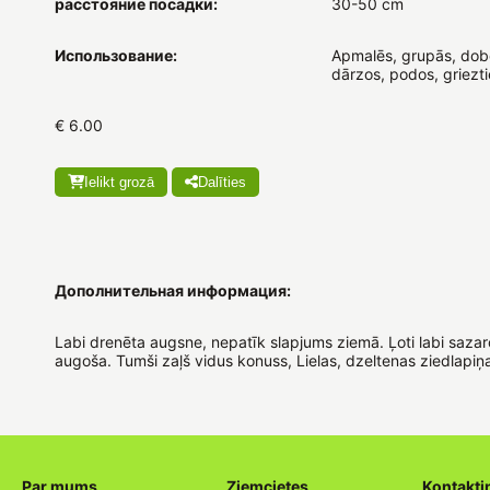
расстояние посадки:
30-50 cm
Использование:
Apmalēs, grupās, dobē
dārzos, podos, griezt
€ 6.00
Ielikt grozā
Dalīties
Дополнительная информация:
Labi drenēta augsne, nepatīk slapjums ziemā. Ļoti labi sazar
augoša. Tumši zaļš vidus konuss, Lielas, dzeltenas ziedlapiņ
Par mums
Ziemcietes
Kontakti