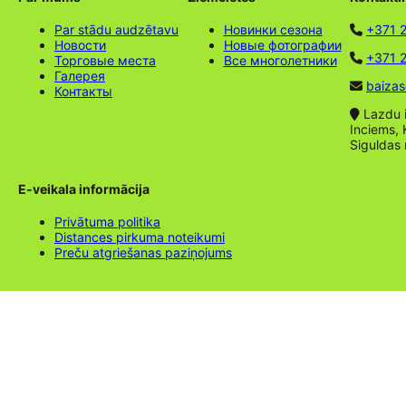
Par stādu audzētavu
Новинки сезона
+371 
Новости
Новые фотографии
+371 2
Торговые места
Все многолетники
Галерея
baizas
Контакты
Lazdu ie
Inciems, 
Siguldas
E-veikala informācija
Privātuma politika
Distances pirkuma noteikumi
Preču atgriešanas paziņojums