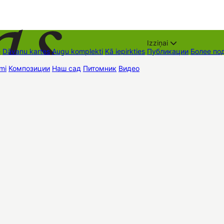
Izziņai
е
Dāvanu kartes
Augu komplekti
Kā iepirkties
Публикации
Более по
mi
Композиции
Наш сад
Питомник
Видео
Торговые места
Контак