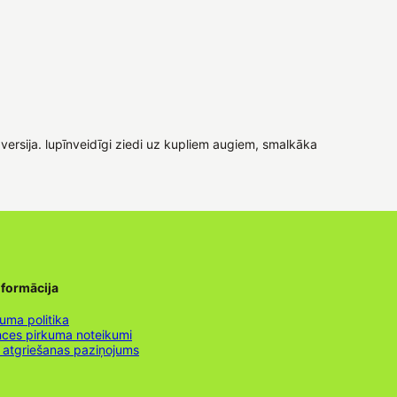
versija. lupīnveidīgi ziedi uz kupliem augiem, smalkāka
nformācija
uma politika
nces pirkuma noteikumi
 atgriešanas paziņojums