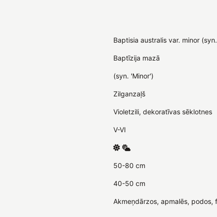
Baptisia australis var. minor (syn
Baptīzija mazā
(syn. 'Minor')
Zilganzaļš
Violetzili, dekoratīvas sēklotnes
V-VI
50-80 cm
40-50 cm
Akmeņdārzos, apmalēs, podos, fl