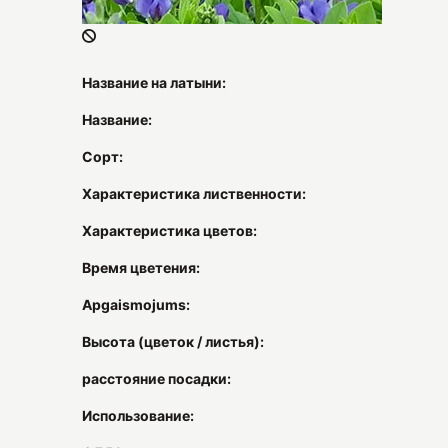
Название на латыни:
Название:
Сорт:
Характеристика лиственности:
Характеристика цветов:
Время цветения:
Apgaismojums:
Высота (цветок / листья):
расстояние посадки:
Использование: