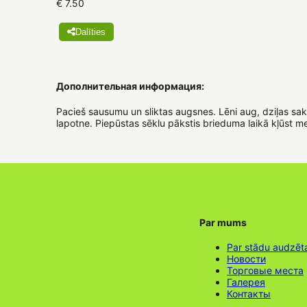
€ 7.50
Dalīties
Дополнительная информация:
Pacieš sausumu un sliktas augsnes. Lēni aug, dziļas sak
lapotne. Piepūstas sēklu pākstis brieduma laikā kļūst m
Par mums
Par stādu audzēt
Новости
Торговые места
Галерея
Контакты