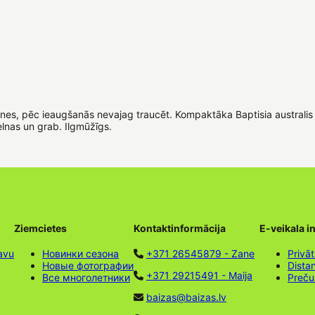
nes, pēc ieaugšanās nevajag traucēt. Kompaktāka Baptisia australis 
elnas un grab. Ilgmūžīgs.
Ziemcietes
Kontaktinformācija
E-veikala i
avu
Новинки сезона
+371 26545879 - Zane
Privāt
Новые фотографии
Dista
+371 29215491 - Maija
Все многолетники
Preču
baizas@baizas.lv