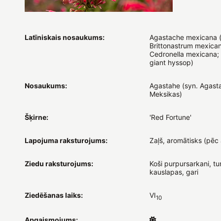
Latīniskais nosaukums:
Agastache mexicana (
Brittonastrum mexica
Cedronella mexicana;
giant hyssop)
Nosaukums:
Agastahe (syn. Agast
Meksikas)
Šķirne:
'Red Fortune'
Lapojuma raksturojums:
Zaļš, aromātisks (pēc 
Ziedu raksturojums:
Koši purpursarkani, t
kauslapas, gari
Ziedēšanas laiks:
VI
10
Apgaismojums: