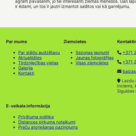
agram pavasarim, jo tie interesanti ziemas mēnešos. Gan lap
ir ēdami, un tos ir jautri izmantot salātos vai kā garnējumu.
Par mums
Ziemcietes
Kontakti
Par stādu audzētavu
Sezonas jaunumi
+371 
Aktualitātes
Jaunas fotogrāfijas
+371 2
Tirdzniecības vietas
Visas ziemcietes
Galerija
baizas
Kontakti
Lazdu ie
Inciems, 
Siguldas
E-veikala informācija
Privātuma politika
Distances pirkuma noteikumi
Preču atgriešanas paziņojums