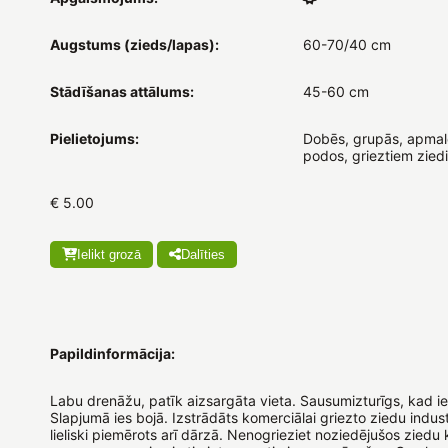
Augstums (zieds/lapas):
60-70/40 cm
Stādīšanas attālums:
45-60 cm
Pielietojums:
Dobēs, grupās, apmalē
podos, grieztiem ziedi
€ 5.00
Ielikt grozā
Dalīties
Papildinformācija:
Labu drenāžu, patīk aizsargāta vieta. Sausumizturīgs, kad i
Slapjumā ies bojā. Izstrādāts komerciālai griezto ziedu industr
lieliski piemērots arī dārzā. Nenogrieziet noziedējušos ziedu 