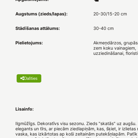
Augstums (zieds/lapas):
20-30/15-20 cm
Stādīšanas attālums:
30-40 cm
Pielietojums:
Akmeņdārzos, grupās
zem koku vainagiem,
uzziedināšanai, florist
Dalīties
Lisainfo:
Ilgmūžīgs. Dekoratīvs visu sezonu. Zieds "skatās" uz augšu. 
elegants un tīrs, ar piecām ziedlapiņām, kas, šķiet, ir izlietas
vaska, kas izkārtotas ap koši zeltainām putekšņlapām. Patīk m