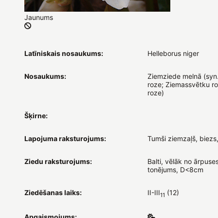
Jaunums
Latīniskais nosaukums:
Helleborus niger
Nosaukums:
Ziemziede melnā (syn
roze; Ziemassvētku ro
roze)
Šķirne:
Lapojuma raksturojums:
Tumši ziemzaļš, biezs
Ziedu raksturojums:
Balti, vēlāk no ārpuse
tonējums, D<8cm
Ziedēšanas laiks:
II-III
(12)
11
Apgaismojums: