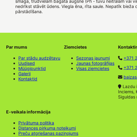
smaga, trūdvielām bagāta augsne (Ph - tuvu neitrālam vai vi
nedrīkst stāvēt ūdens. Viegla ēna, rīta saule. Nepatīk bieža 
pārstādīšana.
Par mums
Ziemcietes
Kontakti
Par stādu audzētavu
Sezonas jaunumi
+371 
Uudised
Jaunas fotogrāfijas
+371 2
Müügipunktid
Visas ziemcietes
Galerii
baizas
Kontaktid
Lazdu ie
Inciems, 
Siguldas
E-veikala informācija
Privātuma politika
Distances pirkuma noteikumi
Preču atgriešanas paziņojums