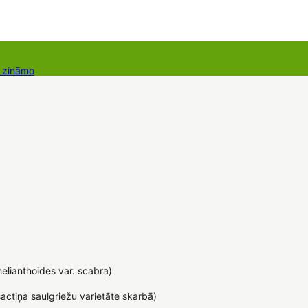
r zināmo
takti
Dāvanu kartes
Augu komplekti
helianthoides var. scabra)
actiņa saulgriežu varietāte skarbā)