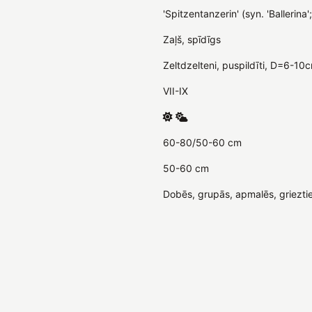
'Spitzentanzerin' (syn. 'Ballerina'
Zaļš, spīdīgs
Zeltdzelteni, puspildīti, D=6-10
VII-IX
60-80/50-60 cm
50-60 cm
Dobēs, grupās, apmalēs, griezti