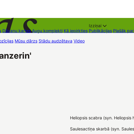
Izziņai
s
Dāvanu kartes
Augu komplekti
Kā iepirkties
Publikācijas
Plašāk pa
zīcijas
Mūsu dārzs
Stādu audzētava
Video
Tirdzniecības vietas
Kon
anzerin'
Heliopsis scabra (syn. Heliopsis 
Saulesactiņa skarbā (syn. Saules