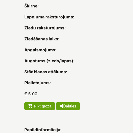
Šķirne:
Lapojuma raksturojums:
Ziedu raksturojums:
Ziedēšanas laiks:
Apgaismojums:
Augstums (zieds/lapas):
Stādīšanas attālums:
Pielietojums:
€ 5.00
Ielikt grozā
Dalīties
Papildinformācija: