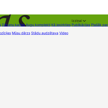
Izziņai
s
Dāvanu kartes
Augu komplekti
Kā iepirkties
Publikācijas
Plašāk pa
zīcijas
Mūsu dārzs
Stādu audzētava
Video
Tirdzniecības vietas
Kon