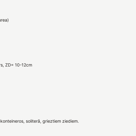
urea)
ntrs, ZD= 10-12cm
nteineros, soliterā, grieztiem ziediem.