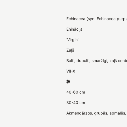
Echinacea (syn. Echinacea purp
Ehinācija
'Virgin'
Zaļš
Balti, dubulti, smaržīgi, zaļš ce
VII-X
40-60 cm
30-40 cm
Akmeņdārzos, grupās, apmalēs, ko