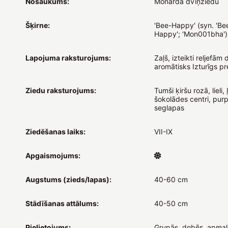
Nosaukums:
Monarda dvīņziedu
Šķirne:
'Bee-Happy' (syn. 'B
Happy'; 'Mon001bha')
Lapojuma raksturojums:
Zaļš, izteikti reljefām 
aromātisks Izturīgs pr
Ziedu raksturojums:
Tumši ķiršu rozā, lieli, 
šokolādes centri, pur
seglapas
Ziedēšanas laiks:
VII-IX
Apgaismojums:
Augstums (zieds/lapas):
40-60 cm
Stādīšanas attālums:
40-50 cm
Pielietojums:
Grupās, dobēs, apmal