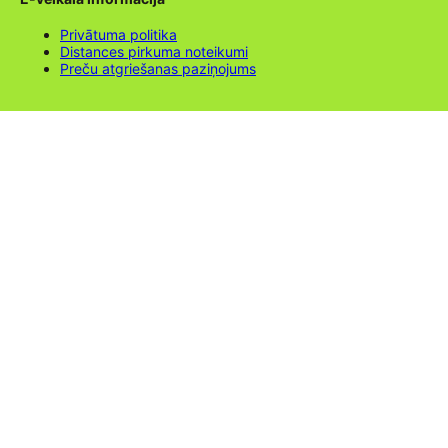
Privātuma politika
Distances pirkuma noteikumi
Preču atgriešanas paziņojums