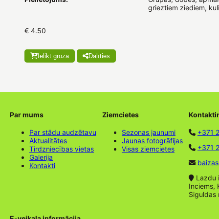
grieztiem ziediem, kuli
€ 4.50
Ielikt grozā
Dalīties
Par mums
Ziemcietes
Kontakti
Par stādu audzētavu
Sezonas jaunumi
+371 
Aktualitātes
Jaunas fotogrāfijas
+371 2
Tirdzniecības vietas
Visas ziemcietes
Galerija
baizas
Kontakti
Lazdu ie
Inciems, 
Siguldas
E-veikala informācija