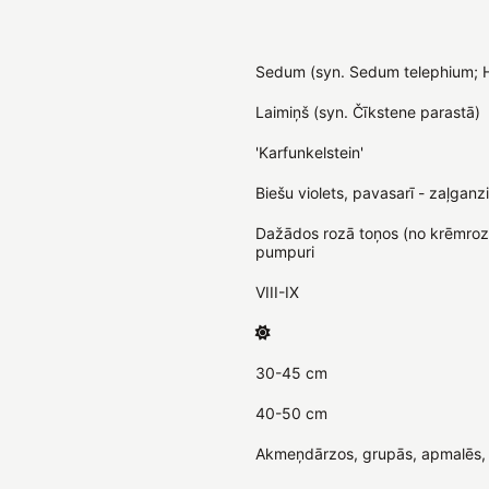
Sedum (syn. Sedum telephium; H
Laimiņš (syn. Čīkstene parastā)
'Karfunkelstein'
Biešu violets, pavasarī - zaļganzi
Dažādos rozā toņos (no krēmrozā 
pumpuri
VIII-IX
30-45 cm
40-50 cm
Akmeņdārzos, grupās, apmalēs, gr