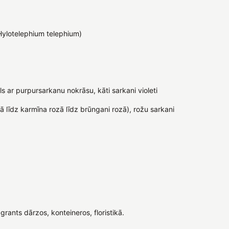
ylotelephium telephium)
ls ar purpursarkanu nokrāsu, kāti sarkani violeti
līdz karmīna rozā līdz brūngani rozā), rožu sarkani
ants dārzos, konteineros, floristikā.