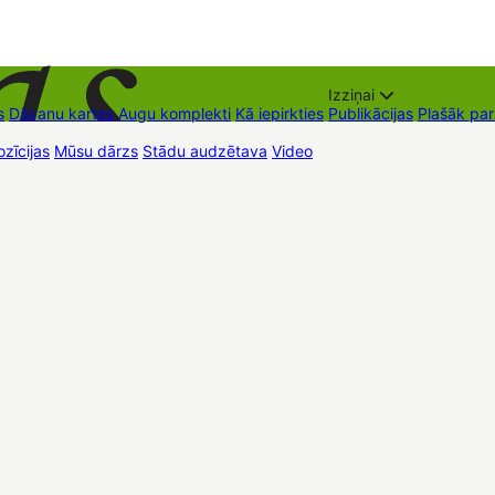
Izziņai
s
Dāvanu kartes
Augu komplekti
Kā iepirkties
Publikācijas
Plašāk pa
zīcijas
Mūsu dārzs
Stādu audzētava
Video
Tirdzniecības vietas
Kon