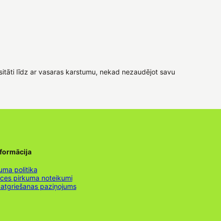
ensitāti līdz ar vasaras karstumu, nekad nezaudējot savu
nformācija
uma politika
nces pirkuma noteikumi
 atgriešanas paziņojums