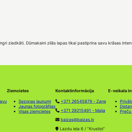
ingri ziedkāti. Dūmakaini zilās lapas tikai pastiprina savu krāsas int
Ziemcietes
Kontaktinformācija
E-veikala i
tavu
Sezonas jaunumi
+371 26545879 - Zane
Privāt
Jaunas fotogrāfijas
Dista
+371 29215491 - Maija
Visas ziemcietes
Preču
baizas@baizas.lv
Lazdu iela 6 / "Krustiņi"