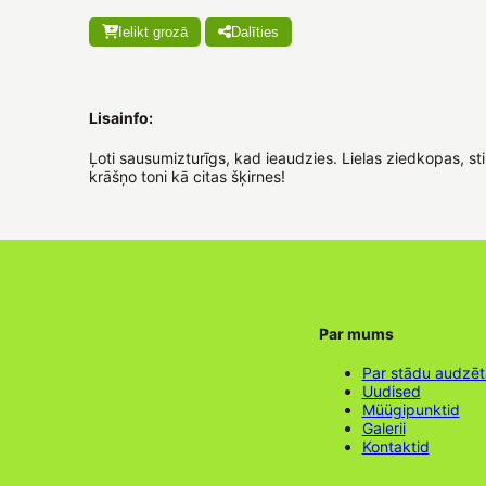
Ielikt grozā
Dalīties
Lisainfo:
Ļoti sausumizturīgs, kad ieaudzies. Lielas ziedkopas, st
krāšņo toni kā citas šķirnes!
Par mums
Par stādu audzē
Uudised
Müügipunktid
Galerii
Kontaktid