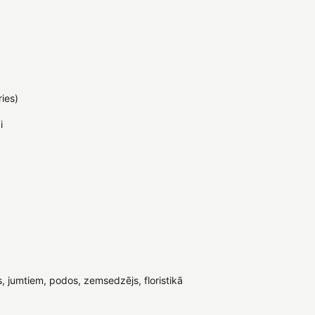
ries)
i
jumtiem, podos, zemsedzējs, floristikā