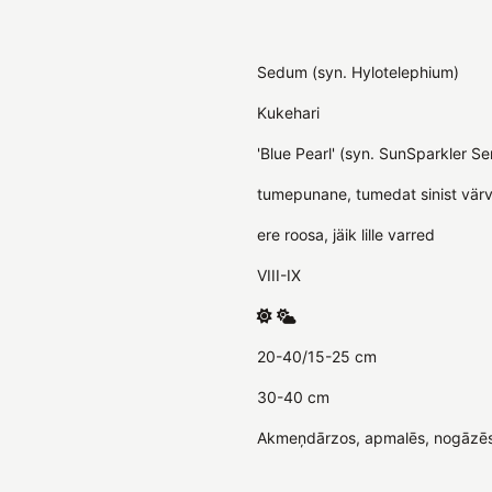
Sedum (syn. Hylotelephium)
Kukehari
'Blue Pearl' (syn. SunSparkler Se
tumepunane, tumedat sinist värv
ere roosa, jäik lille varred
VIII-IX
20-40/15-25 cm
30-40 cm
Akmeņdārzos, apmalēs, nogāzēs, 