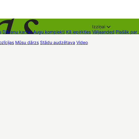
Izziņai
s
Dāvanu kartes
Augu komplekti
Kā iepirkties
Väljaanded
Plašāk par
zīcijas
Mūsu dārzs
Stādu audzētava
Video
Müügipunktid
Kontaktid