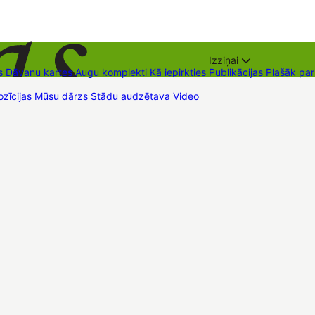
Izziņai
s
Dāvanu kartes
Augu komplekti
Kā iepirkties
Publikācijas
Plašāk pa
zīcijas
Mūsu dārzs
Stādu audzētava
Video
Tirdzniecības vietas
Kon