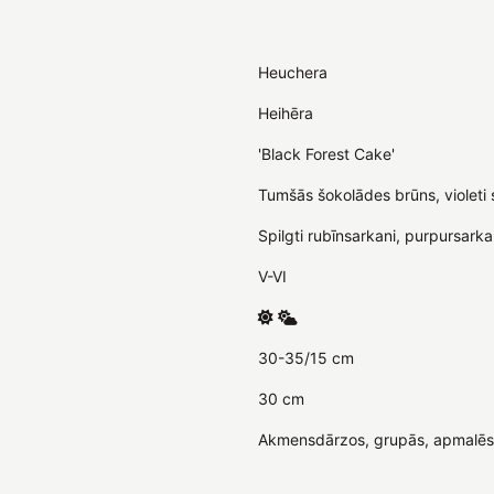
Heuchera
Heihēra
'Black Forest Cake'
Tumšās šokolādes brūns, violeti 
Spilgti rubīnsarkani, purpursarka
V-VI
30-35/15 cm
30 cm
Akmensdārzos, grupās, apmalēs, 