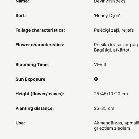
Name:
Deviņvīruspēks
Sort:
'Honey Dijon'
Foliage characteristics:
Pelēcīgi zaļš, reljefs
Flower characteristics:
Persika krāsas ar purp
Bagātīgi, atkārtoti
Blooming Time:
VI-VIII
Sun Exposure:
Height (flower/leaves):
25-45/10-20 cm
Planting distance:
25-35 cm
Use:
Akmeņdārzos, apmalē
grieztiem ziediem