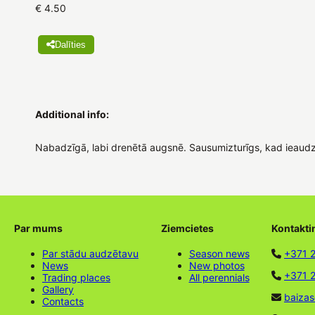
€ 4.50
Dalīties
Additional info:
Nabadzīgā, labi drenētā augsnē. Sausumizturīgs, kad ieaudz
Par mums
Ziemcietes
Kontakti
Par stādu audzētavu
Season news
+371 
News
New photos
+371 2
Trading places
All perennials
Gallery
baizas
Contacts