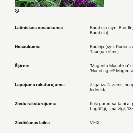
Latīniskais nosaukums:
Buddleja (syn. Buddlej
Buddleia)
Nosaukums:
Budleja (syn. Rudens c
Tauriņu krūms)
Šķirne:
'Magenta Munchkin' (
'Humdinger® Magenta
Lapojuma raksturojums:
Zilganzaļš, zems, noap
lodveida
Ziedu raksturojums:
Koši purpursarkani ar 
bagātīgi, smaržīgi, 1
Ziedēšanas laiks:
VI-IX