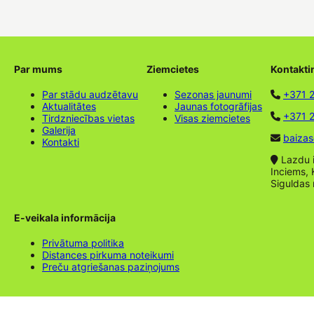
Par mums
Ziemcietes
Kontakti
Par stādu audzētavu
Sezonas jaunumi
+371 
Aktualitātes
Jaunas fotogrāfijas
+371 2
Tirdzniecības vietas
Visas ziemcietes
Galerija
baizas
Kontakti
Lazdu ie
Inciems, 
Siguldas
E-veikala informācija
Privātuma politika
Distances pirkuma noteikumi
Preču atgriešanas paziņojums