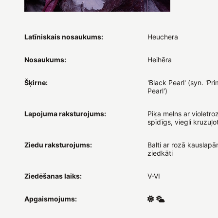
Latīniskais nosaukums:
Heuchera
Nosaukums:
Heihēra
Šķirne:
'Black Pearl' (syn. 'Pr
Pearl')
Lapojuma raksturojums:
Piķa melns ar violetro
spīdīgs, viegli kruzuļo
Ziedu raksturojums:
Balti ar rozā kauslapā
ziedkāti
Ziedēšanas laiks:
V-VI
Apgaismojums: