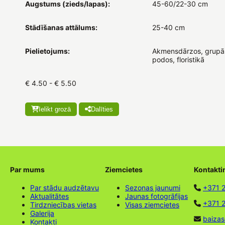
Augstums (zieds/lapas):
45-60/22-30 cm
Stādīšanas attālums:
25-40 cm
Pielietojums:
Akmensdārzos, grupās
podos, floristikā
€ 4.50 - € 5.50
Ielikt grozā
Dalīties
Par mums
Ziemcietes
Kontakti
Par stādu audzētavu
Sezonas jaunumi
+371 
Aktualitātes
Jaunas fotogrāfijas
+371 2
Tirdzniecības vietas
Visas ziemcietes
Galerija
baizas
Kontakti