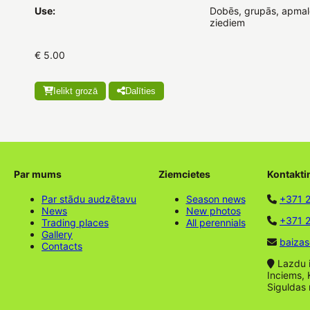
Use:
Dobēs, grupās, apmalē
ziediem
€ 5.00
Ielikt grozā
Dalīties
Par mums
Ziemcietes
Kontakti
Par stādu audzētavu
Season news
+371 
News
New photos
+371 2
Trading places
All perennials
Gallery
baizas
Contacts
Lazdu ie
Inciems, 
Siguldas