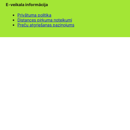
E-veikala informācija
Privātuma politika
Distances pirkuma noteikumi
Preču atgriešanas paziņojums