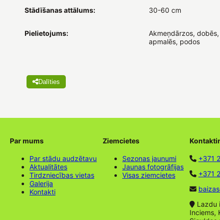
Stādīšanas attālums:
30-60 cm
Pielietojums:
Akmeņdārzos, dobēs,
apmalēs, podos
Dalīties
Par mums
Ziemcietes
Kontakti
Par stādu audzētavu
Sezonas jaunumi
+371 
Aktualitātes
Jaunas fotogrāfijas
+371 2
Tirdzniecības vietas
Visas ziemcietes
Galerija
baizas
Kontakti
Lazdu ie
Inciems, 