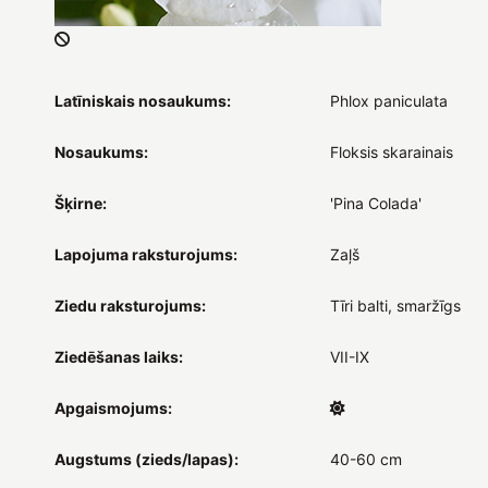
Latīniskais nosaukums:
Phlox paniculata
Nosaukums:
Floksis skarainais
Šķirne:
'Pina Colada'
Lapojuma raksturojums:
Zaļš
Ziedu raksturojums:
Tīri balti, smaržīgs
Ziedēšanas laiks:
VII-IX
Apgaismojums:
Augstums (zieds/lapas):
40-60 cm