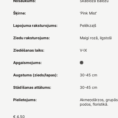
Nosaukums:
Skabioza baložu
Šķirne:
'Pink Mist'
Lapojuma raksturojums:
Pelēkzaļš
Ziedu raksturojums:
Maigi rozā, ilgstoši
Ziedēšanas laiks:
V-IX
Apgaismojums:
Augstums (zieds/lapas):
30-45 cm
Stādīšanas attālums:
30-45 cm
Pielietojums:
Akmeņdārzos, grupās
podos, floristikā.
€ 4.50