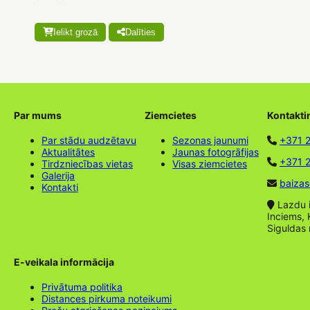
Ielikt grozā
Dalīties
Par mums
Ziemcietes
Kontakti
Par stādu audzētavu
Sezonas jaunumi
+371 
Aktualitātes
Jaunas fotogrāfijas
+371 2
Tirdzniecības vietas
Visas ziemcietes
Galerija
baizas
Kontakti
Lazdu ie
Inciems, 
Siguldas
E-veikala informācija
Privātuma politika
Distances pirkuma noteikumi