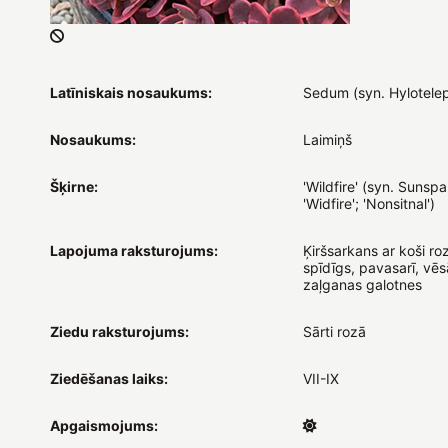
Latīniskais nosaukums:
Sedum (syn. Hylotele
Nosaukums:
Laimiņš
Šķirne:
'Wildfire' (syn. Sunspa
'Widfire'; 'Nonsitnal')
Lapojuma raksturojums:
Ķiršsarkans ar koši r
spīdīgs, pavasarī, vēs
zaļganas galotnes
Ziedu raksturojums:
Sārti rozā
Ziedēšanas laiks:
VII-IX
Apgaismojums: