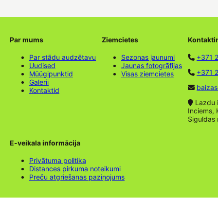
Par mums
Ziemcietes
Kontakti
Par stādu audzētavu
Sezonas jaunumi
+371 
Uudised
Jaunas fotogrāfijas
+371 2
Müügipunktid
Visas ziemcietes
Galerii
baizas
Kontaktid
Lazdu ie
Inciems, 
Siguldas
E-veikala informācija
Privātuma politika
Distances pirkuma noteikumi
Preču atgriešanas paziņojums