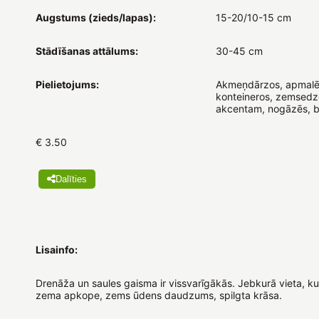
Augstums (zieds/lapas):
15-20/10-15 cm
Stādīšanas attālums:
30-45 cm
Pielietojums:
Akmeņdārzos, apmalē
konteineros, zemsedzē
akcentam, nogāzēs, b
€ 3.50
Dalīties
Lisainfo:
Drenāža un saules gaisma ir vissvarīgākās. Jebkurā vieta, ku
zema apkope, zems ūdens daudzums, spilgta krāsa.