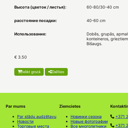
Высота (цветок / листья):
60-80/30-40 cm
расстояние посадки:
40-60 cm
Использование:
Dobēs, grupās, apmal
konteineros, grieztiem
Bišaugs.
€ 3.50
Ielikt grozā
Dalīties
Par mums
Ziemcietes
Kontakti
Par stādu audzētavu
Новинки сезона
+371 
Новости
Новые фотографии
+371 2
Торговые места
Все многолетники