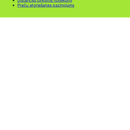
Distances pirkuma noteikumi
Preču atgriešanas paziņojums