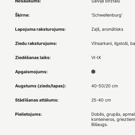
Nosaukums:
Salvija birztalu
Šķirne:
'Schwellenburg'
Lapojuma raksturojums:
Zaļš, aromātisks
Ziedu raksturojums:
Vīnsarkani, ilgstoši, b
Ziedēšanas laiks:
VI-IX
Apgaismojums:
Augstums (zieds/lapas):
40-50/20 cm
Stādīšanas attālums:
25-40 cm
Pielietojums:
Dobēs, grupās, apmal
konteineros, grieztiem
Bišaugs.