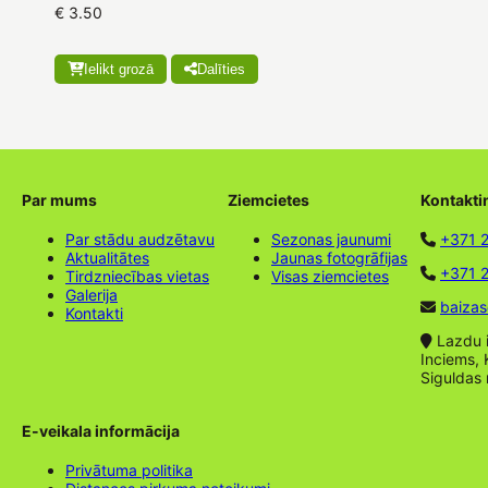
€ 3.50
Ielikt grozā
Dalīties
Par mums
Ziemcietes
Kontakti
Par stādu audzētavu
Sezonas jaunumi
+371 
Aktualitātes
Jaunas fotogrāfijas
+371 2
Tirdzniecības vietas
Visas ziemcietes
Galerija
baizas
Kontakti
Lazdu ie
Inciems, 
Siguldas
E-veikala informācija
Privātuma politika