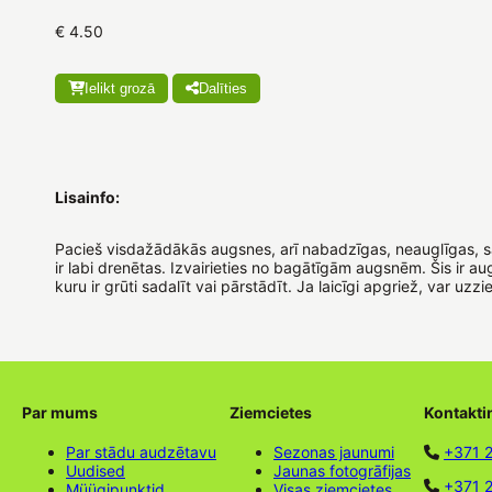
€ 4.50
Ielikt grozā
Dalīties
Lisainfo:
Pacieš visdažādākās augsnes, arī nabadzīgas, neauglīgas, sa
ir labi drenētas. Izvairieties no bagātīgām augsnēm. Šis ir a
kuru ir grūti sadalīt vai pārstādīt. Ja laicīgi apgriež, var uzzi
Par mums
Ziemcietes
Kontakti
Par stādu audzētavu
Sezonas jaunumi
+371 
Uudised
Jaunas fotogrāfijas
+371 2
Müügipunktid
Visas ziemcietes