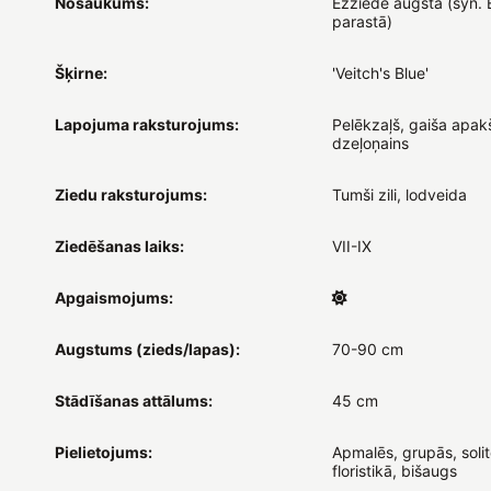
Nosaukums:
Ežziede augstā (syn. 
parastā)
Šķirne:
'Veitch's Blue'
Lapojuma raksturojums:
Pelēkzaļš, gaiša apak
dzeļoņains
Ziedu raksturojums:
Tumši zili, lodveida
Ziedēšanas laiks:
VII-IX
Apgaismojums:
Augstums (zieds/lapas):
70-90 cm
Stādīšanas attālums:
45 cm
Pielietojums:
Apmalēs, grupās, solit
floristikā, bišaugs