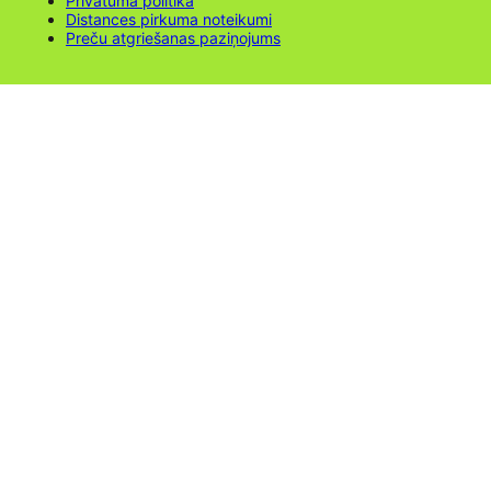
Privātuma politika
Distances pirkuma noteikumi
Preču atgriešanas paziņojums