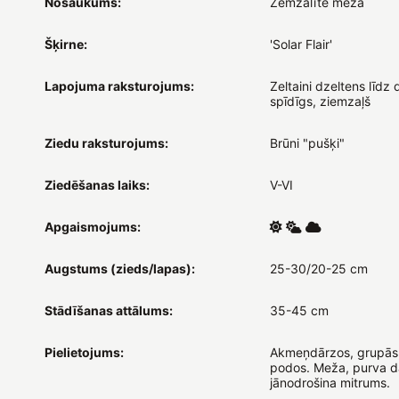
Nosaukums:
Zemzālīte meža
Šķirne:
'Solar Flair'
Lapojuma raksturojums:
Zeltaini dzeltens līdz 
spīdīgs, ziemzaļš
Ziedu raksturojums:
Brūni "pušķi"
Ziedēšanas laiks:
V-VI
Apgaismojums:
Augstums (zieds/lapas):
25-30/20-25 cm
Stādīšanas attālums:
35-45 cm
Pielietojums:
Akmeņdārzos, grupās
podos. Meža, purva d
jānodrošina mitrums.