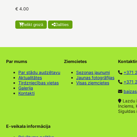
€ 4.00
Ielikt grozā
Dalīties
Par mums
Ziemcietes
Kontakti
Par stādu audzētavu
Sezonas jaunumi
+371 
Aktualitātes
Jaunas fotogrāfijas
+371 2
Tirdzniecības vietas
Visas ziemcietes
Galerija
baizas
Kontakti
Lazdu ie
Inciems, 
Siguldas
E-veikala informācija