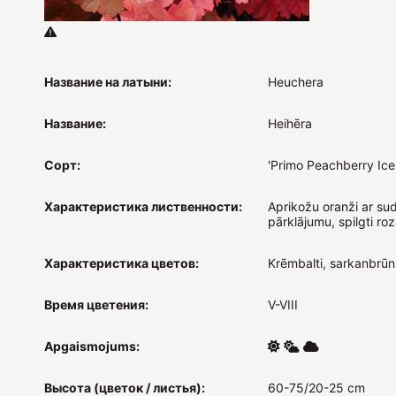
Название на латыни:
Heuchera
Название:
Heihēra
Сорт:
'Primo Peachberry Ice
Характеристика лиственности:
Aprikožu oranži ar su
pārklājumu, spilgti ro
Характеристика цветов:
Krēmbalti, sarkanbrūni
Время цветения:
V-VIII
Apgaismojums:
Высота (цветок / листья):
60-75/20-25 cm