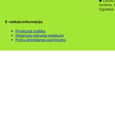
Lazdu ie
Inciems, 
Siguldas
E-veikala informācija
Privātuma politika
Distances pirkuma noteikumi
Preču atgriešanas paziņojums