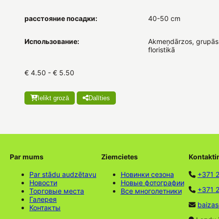
расстояние посадки:
40-50 cm
Использование:
Akmeņdārzos, grupās
floristikā
€ 4.50 - € 5.50
Ielikt grozā
Dalīties
Par mums
Ziemcietes
Kontakti
Par stādu audzētavu
Новинки сезона
+371 
Новости
Новые фотографии
+371 2
Торговые места
Все многолетники
Галерея
baizas
Контакты