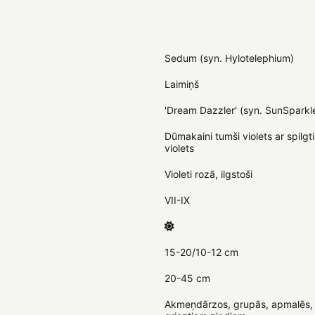
Sedum (syn. Hylotelephium)
Laimiņš
'Dream Dazzler' (syn. SunSparkle
Dūmakaini tumši violets ar spilgt
violets
Violeti rozā, ilgstoši
VII-IX
15-20/10-12 cm
20-45 cm
Akmeņdārzos, grupās, apmalēs, 