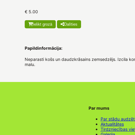
€ 5.00
Ielikt grozā
Dalīties
Papildinformācija:
Neparasti košs un daudzkrāsains zemsedzējs. Izcila kom
malu.
Par mums
Par stādu audzē
Aktualitātes
Tirdzniecības vie
Galerija