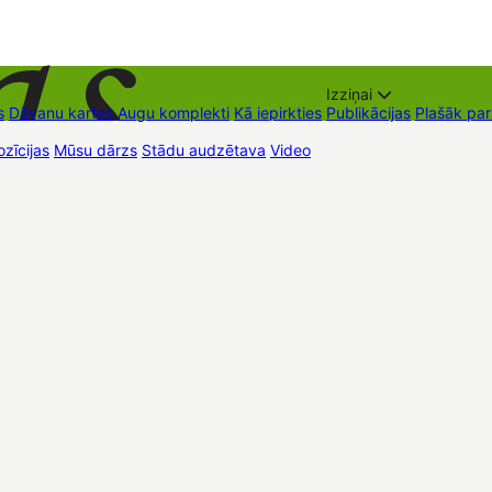
Izziņai
s
Dāvanu kartes
Augu komplekti
Kā iepirkties
Publikācijas
Plašāk pa
zīcijas
Mūsu dārzs
Stādu audzētava
Video
Tirdzniecības vietas
Kon