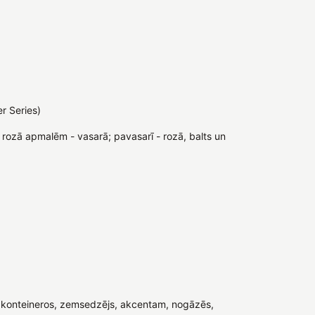
r Series)
i rozā apmalēm - vasarā; pavasarī - rozā, balts un
konteineros, zemsedzējs, akcentam, nogāzēs,