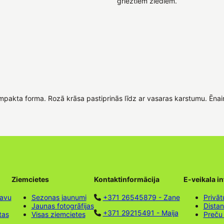
grieztiem ziediem.
pakta forma. Rozā krāsa pastiprinās līdz ar vasaras karstumu. Ēnain
Ziemcietes
Kontaktinformācija
E-veikala i
tavu
Sezonas jaunumi
+371 26545879 - Zane
Privāt
Jaunas fotogrāfijas
Dista
+371 29215491 - Maija
tas
Visas ziemcietes
Preču