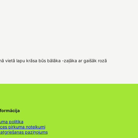
ā vietā lapu krāsa būs bālāka -zaļāka ar gaišāk rozā
nformācija
uma politika
nces pirkuma noteikumi
 atgriešanas paziņojums