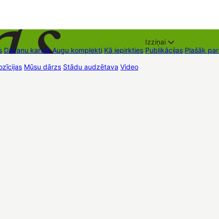
Izziņai
s
Dāvanu kartes
Augu komplekti
Kā iepirkties
Publikācijas
Plašāk pa
zīcijas
Mūsu dārzs
Stādu audzētava
Video
Tirdzniecības vietas
Kon