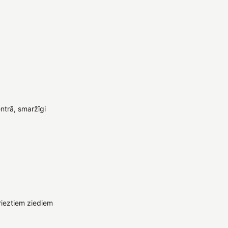
entrā, smaržīgi
rieztiem ziediem