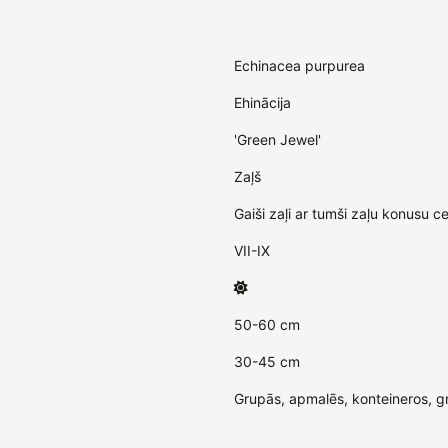
Echinacea purpurea
Ehinācija
'Green Jewel'
Zaļš
Gaiši zaļi ar tumši zaļu konusu c
VII-IX
50-60 cm
30-45 cm
Grupās, apmalēs, konteineros, g