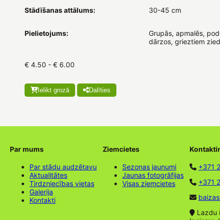
Stādīšanas attālums:
30-45 cm
Pielietojums:
Grupās, apmalēs, podo
dārzos, grieztiem zie
€ 4.50 - € 6.00
Ielikt grozā
Dalīties
Par mums
Ziemcietes
Kontakti
Par stādu audzētavu
Sezonas jaunumi
+371 
Aktualitātes
Jaunas fotogrāfijas
+371 2
Tirdzniecības vietas
Visas ziemcietes
Galerija
baizas
Kontakti
Lazdu ie