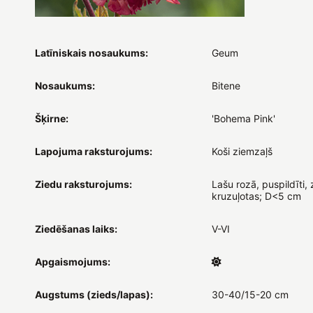
Latīniskais nosaukums:
Geum
Nosaukums:
Bitene
Šķirne:
'Bohema Pink'
Lapojuma raksturojums:
Koši ziemzaļš
Ziedu raksturojums:
Lašu rozā, puspildīti, 
kruzuļotas; D<5 cm
Ziedēšanas laiks:
V-VI
Apgaismojums:
Augstums (zieds/lapas):
30-40/15-20 cm