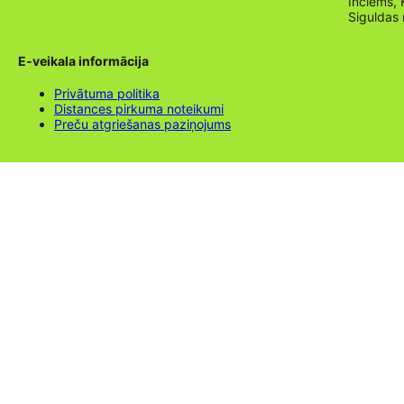
Inciems, 
Siguldas
E-veikala informācija
Privātuma politika
Distances pirkuma noteikumi
Preču atgriešanas paziņojums