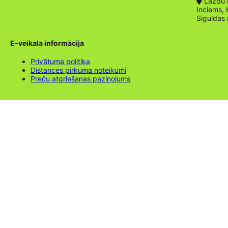
Lazdu ie
Inciems, 
Siguldas
E-veikala informācija
Privātuma politika
Distances pirkuma noteikumi
Preču atgriešanas paziņojums