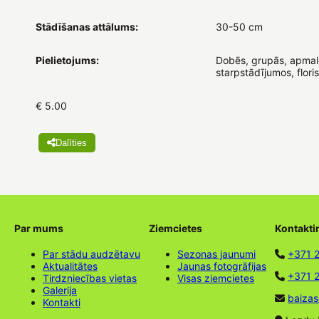
Stādīšanas attālums:
30-50 cm
Pielietojums:
Dobēs, grupās, apmal
starpstādījumos, floris
€ 5.00
Dalīties
Par mums
Ziemcietes
Kontakti
Par stādu audzētavu
Sezonas jaunumi
+371 
Aktualitātes
Jaunas fotogrāfijas
+371 2
Tirdzniecības vietas
Visas ziemcietes
Galerija
baizas
Kontakti