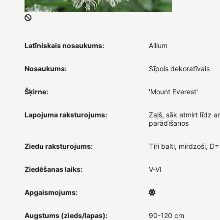
Latīniskais nosaukums:
Allium
Nosaukums:
Sīpols dekoratīvais
Šķirne:
'Mount Everest'
Lapojuma raksturojums:
Zaļš, sāk atmirt līdz a
parādīšanos
Ziedu raksturojums:
Tīri balti, mirdzoši, 
Ziedēšanas laiks:
V-VI
Apgaismojums:
Augstums (zieds/lapas):
90-120 cm