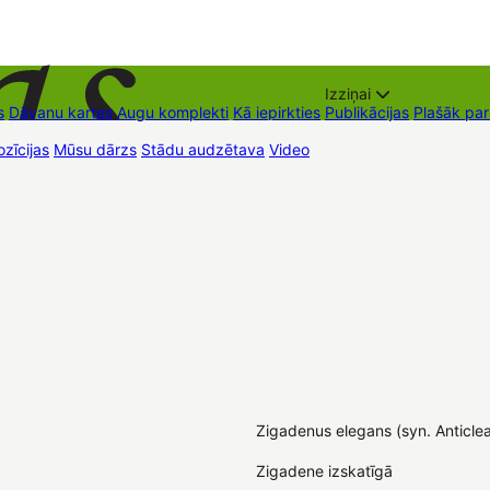
Izziņai
s
Dāvanu kartes
Augu komplekti
Kā iepirkties
Publikācijas
Plašāk pa
zīcijas
Mūsu dārzs
Stādu audzētava
Video
Tirdzniecības vietas
Kon
Zigadenus elegans (syn. Anticle
Zigadene izskatīgā