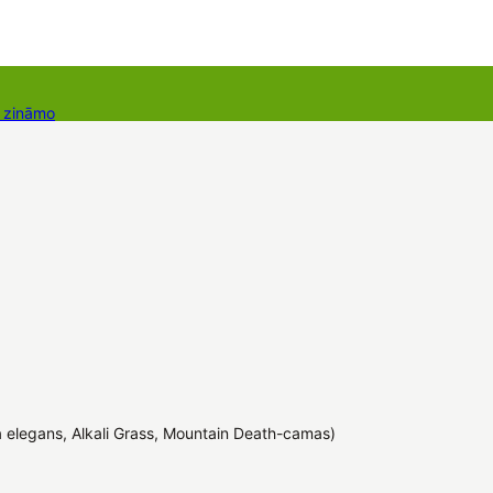
r zināmo
takti
Dāvanu kartes
Augu komplekti
a elegans, Alkali Grass, Mountain Death-camas)