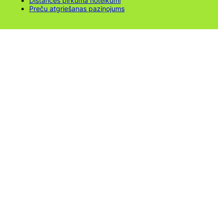
Distances pirkuma noteikumi
Preču atgriešanas paziņojums