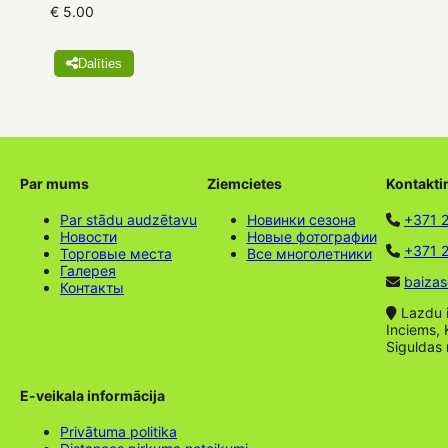
€ 5.00
Dalīties
Par mums
Ziemcietes
Kontakti
Par stādu audzētavu
Новинки сезона
+371 
Новости
Новые фотографии
+371 2
Торговые места
Все многолетники
Галерея
baizas
Контакты
Lazdu ie
Inciems, 
Siguldas
E-veikala informācija
Privātuma politika