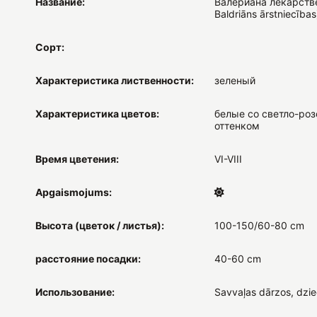
Название:
Валериана лекарстве
Baldriāns ārstniecības
Сорт:
Характеристика лиственности:
зеленый
Характеристика цветов:
белые со светло-ро
оттенком
Время цветения:
VI-VIII
Apgaismojums:
Высота (цветок / листья):
100-150/60-80 cm
расстояние посадки:
40-60 cm
Использование:
Savvaļas dārzos, dzi