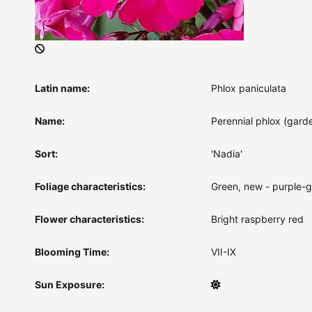
Latin name:
Phlox paniculata
Name:
Perennial phlox (gard
Sort:
'Nadia'
Foliage characteristics:
Green, new - purple-
Flower characteristics:
Bright raspberry red
Blooming Time:
VII-IX
Sun Exposure: