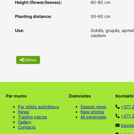
Height (flower/leaves):
60-80 cm
Planting distance:
50-60 cm
Use:
Dobēs, grupās, apmalē
ziediem
Dalīties
Par mums
Ziemcietes
Kontakti
Par stādu audzētavu
Season news
+371 
News
New photos
+371 2
Trading places
All perennials
Gallery
baizas
Contacts