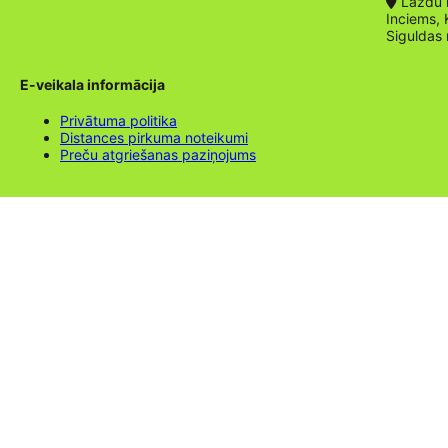
Lazdu ie
Inciems, 
Siguldas
E-veikala informācija
Privātuma politika
Distances pirkuma noteikumi
Preču atgriešanas paziņojums