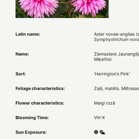
Latin name:
Aster novae-angliae (
Symphyotrichum nova
Name:
Ziemastere Jaunanglij
Miķelīte)
Sort:
'Harrington’s Pink'
Foliage characteristics:
Zaļš, matēts. Miltrasas
Flower characteristics:
Maigi rozā
Blooming Time:
VIII-X
Sun Exposure: