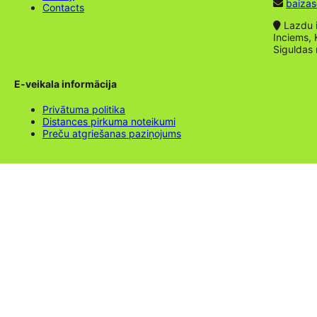
baizas
Contacts
Lazdu ie
Inciems, 
Siguldas
E-veikala informācija
Privātuma politika
Distances pirkuma noteikumi
Preču atgriešanas paziņojums