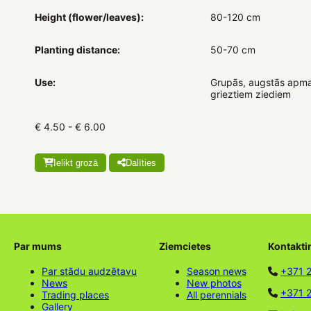
Height (flower/leaves):
80-120 cm
Planting distance:
50-70 cm
Use:
Grupās, augstās apma
grieztiem ziediem
€ 4.50 - € 6.00
Ielikt grozā
Dalīties
Par mums
Ziemcietes
Kontakti
Par stādu audzētavu
Season news
+371 
News
New photos
+371 2
Trading places
All perennials
Gallery