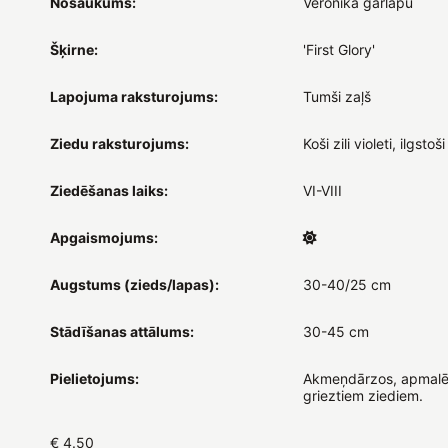
Nosaukums:
Veronika garlapu
Šķirne:
'First Glory'
Lapojuma raksturojums:
Tumši zaļš
Ziedu raksturojums:
Koši zili violeti, ilgstoši
Ziedēšanas laiks:
VI-VIII
Apgaismojums:
Augstums (zieds/lapas):
30-40/25 cm
Stādīšanas attālums:
30-45 cm
Pielietojums:
Akmeņdārzos, apmalē
grieztiem ziediem.
€ 4.50