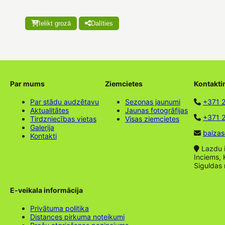
Ielikt grozā
Dalīties
Par mums
Ziemcietes
Kontakti
Par stādu audzētavu
Sezonas jaunumi
+371 
Aktualitātes
Jaunas fotogrāfijas
+371 2
Tirdzniecības vietas
Visas ziemcietes
Galerija
baizas
Kontakti
Lazdu ie
Inciems, 
Siguldas
E-veikala informācija
Privātuma politika
Distances pirkuma noteikumi