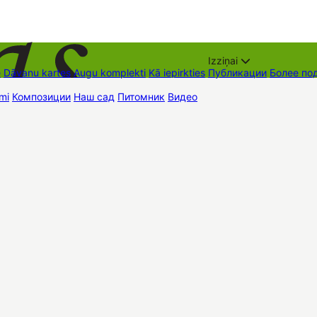
Izziņai
е
Dāvanu kartes
Augu komplekti
Kā iepirkties
Публикации
Более по
mi
Композиции
Наш сад
Питомник
Видео
Торговые места
Контак