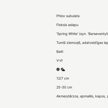
Phlox subulata
Floksis aslapu
'Spring White' (syn. 'Barseventyt
Tumši ziemzaļš, adatveidīgas la
Balti
V-VI
12/7 cm
25-30 cm
Akmeņdārzos, apmalēs, kapos, 