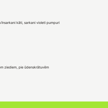
 vīnsarkani kāti, sarkani violeti pumpuri
iem ziediem, pie ūdenskrātuvēm