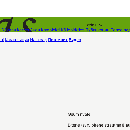
Izziņai
е
Dāvanu kartes
Augu komplekti
Kā iepirkties
Публикации
Более по
mi
Композиции
Наш сад
Питомник
Видео
Торговые места
Контак
Geum rivale
Bitene (syn. bitene strautmalā a