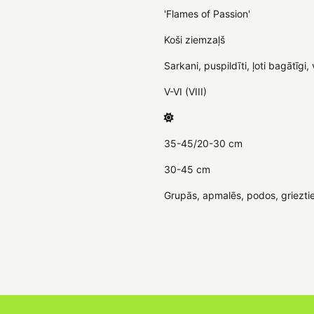
'Flames of Passion'
Koši ziemzaļš
Sarkani, puspildīti, ļoti bagātīgi,
V-VI (VIII)
35-45/20-30 cm
30-45 cm
Grupās, apmalēs, podos, griezt