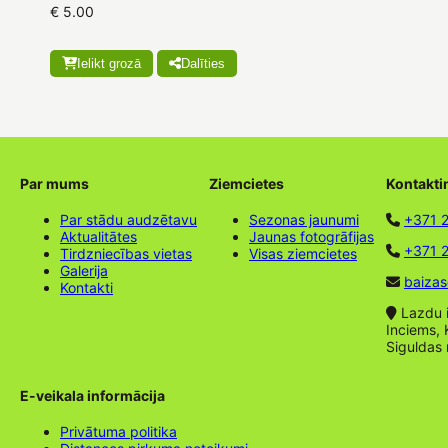
€ 5.00
Ielikt grozā
Dalīties
Par mums
Ziemcietes
Kontakti
Par stādu audzētavu
Sezonas jaunumi
+371 
Aktualitātes
Jaunas fotogrāfijas
+371 2
Tirdzniecības vietas
Visas ziemcietes
Galerija
baizas
Kontakti
Lazdu ie
Inciems, 
Siguldas
E-veikala informācija
Privātuma politika