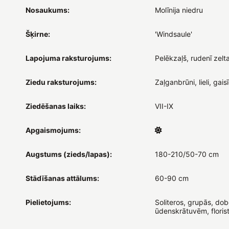
Nosaukums:
Molīnija niedru
Šķirne:
'Windsaule'
Lapojuma raksturojums:
Pelēkzaļš, rudenī zelt
Ziedu raksturojums:
Zaļganbrūni, lieli, gaisī
Ziedēšanas laiks:
VII-IX
Apgaismojums:
Augstums (zieds/lapas):
180-210/50-70 cm
Stādīšanas attālums:
60-90 cm
Pielietojums:
Soliteros, grupās, dob
ūdenskrātuvēm, florist