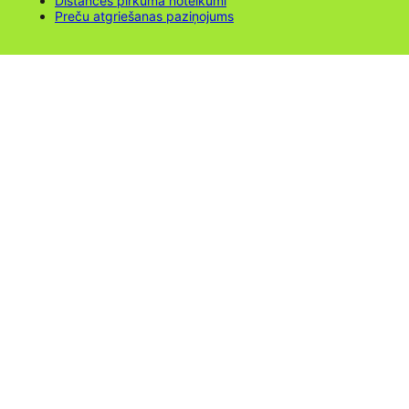
Distances pirkuma noteikumi
Preču atgriešanas paziņojums