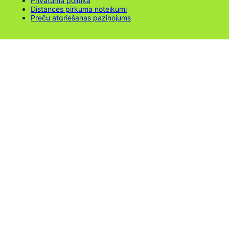
Privātuma politika
Distances pirkuma noteikumi
Preču atgriešanas paziņojums