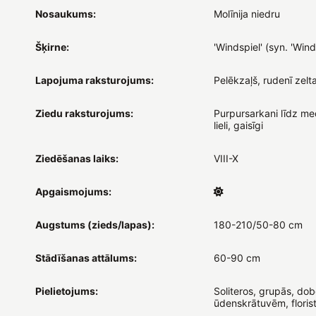
Nosaukums:
Molīnija niedru
Šķirne:
'Windspiel' (syn. 'Wind
Lapojuma raksturojums:
Pelēkzaļš, rudenī zelt
Ziedu raksturojums:
Purpursarkani līdz me
lieli, gaisīgi
Ziedēšanas laiks:
VIII-X
Apgaismojums:
Augstums (zieds/lapas):
180-210/50-80 cm
Stādīšanas attālums:
60-90 cm
Pielietojums:
Soliteros, grupās, dob
ūdenskrātuvēm, florist