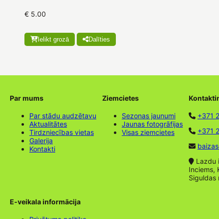
€ 5.00
Ielikt grozā
Dalīties
Par mums
Ziemcietes
Kontakti
Par stādu audzētavu
Sezonas jaunumi
+371 
Aktualitātes
Jaunas fotogrāfijas
+371 2
Tirdzniecības vietas
Visas ziemcietes
Galerija
baizas
Kontakti
Lazdu ie
Inciems, 
Siguldas
E-veikala informācija