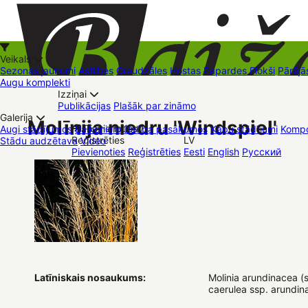
Veikals
Sezonas jaunumi
Astilbes
Graudzāles
Hostas
Papardes
Flokši
Pārējā
Augu komplekti
Izziņai
Kā iepirkties
Publikācijas
Plašāk par zināmo
+37126545879
baizas@baizas.lv
Galerija
Molīnija niedru 'Windspiel'
Pievienoties /
Augi stādījumos
Balkoniem
Dalība pasākumos
Kapu stādījumi
Kompo
Reģistrēties
LV
Stādu audzētava
Video
Stādu grozs
Pievienoties
Reģistrēties
Eesti
English
Русский
Tirdzniecības vietas
Kontakti
Dāvanu kartes
Augu komplekti
Latīniskais nosaukums:
Molinia arundinacea (s
caerulea ssp. arundin