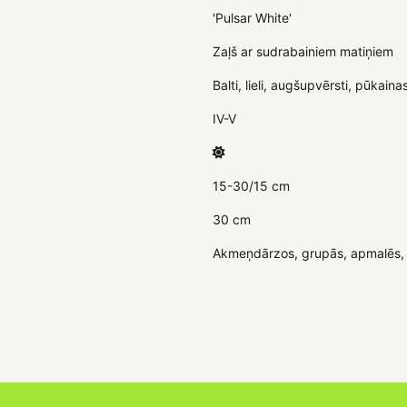
'Pulsar White'
Zaļš ar sudrabainiem matiņiem
Balti, lieli, augšupvērsti, pūkain
IV-V
15-30/15 cm
30 cm
Akmeņdārzos, grupās, apmalēs, fl