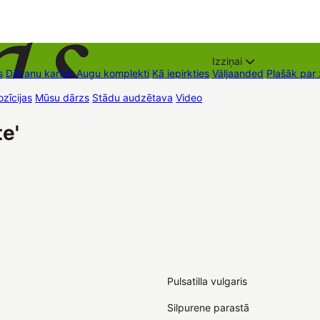
Izziņai
s
Dāvanu kartes
Augu komplekti
Kā iepirkties
Väljaanded
Plašāk par
zīcijas
Mūsu dārzs
Stādu audzētava
Video
Müügipunktid
Kontaktid
e'
Pulsatilla vulgaris
Silpurene parastā