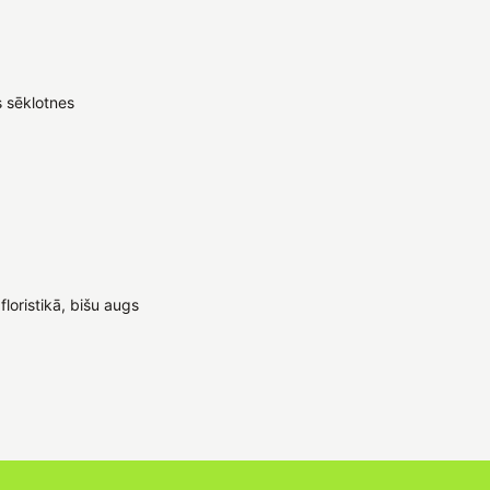
as sēklotnes
oristikā, bišu augs