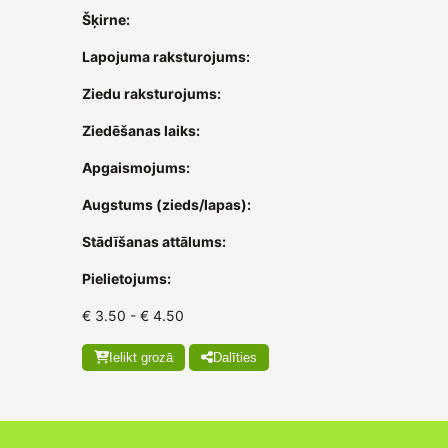
Šķirne:
Lapojuma raksturojums:
Ziedu raksturojums:
Ziedēšanas laiks:
Apgaismojums:
Augstums (zieds/lapas):
Stādīšanas attālums:
Pielietojums:
€ 3.50 - € 4.50
Ielikt grozā
Dalīties