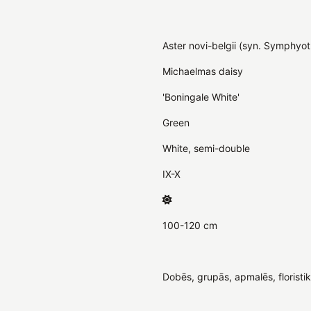
Aster novi-belgii (syn. Symphyot
Michaelmas daisy
'Boningale White'
Green
White, semi-double
IX-X
100-120 cm
Dobēs, grupās, apmalēs, floristi