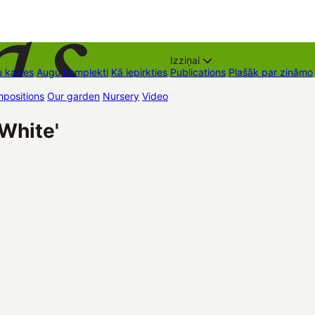
Izziņai
 kartes
Augu komplekti
Kā iepirkties
Publications
Plašāk par zināmo
positions
Our garden
Nursery
Video
Trading places
Contacts
Dāvan
White'