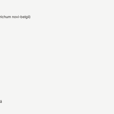
richum novi-belgii)
kā