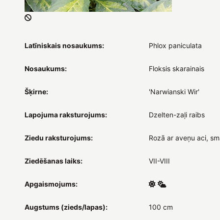
Latīniskais nosaukums:
Phlox paniculata
Nosaukums:
Floksis skarainais
Šķirne:
'Narwianski Wir'
Lapojuma raksturojums:
Dzelten-zaļi raibs
Ziedu raksturojums:
Rozā ar aveņu aci, sm
Ziedēšanas laiks:
VII-VIII
Apgaismojums:
Augstums (zieds/lapas):
100 cm