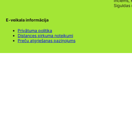
Inciems, 
Siguldas
E-veikala informācija
Privātuma politika
Distances pirkuma noteikumi
Preču atgriešanas paziņojums