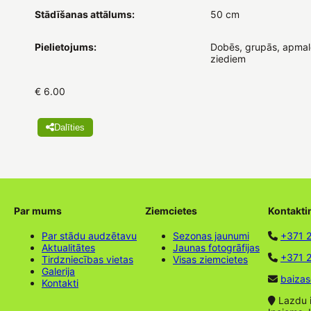
Stādīšanas attālums:
50 cm
Pielietojums:
Dobēs, grupās, apmalē
ziediem
€ 6.00
Dalīties
Par mums
Ziemcietes
Kontakti
Par stādu audzētavu
Sezonas jaunumi
+371 
Aktualitātes
Jaunas fotogrāfijas
+371 2
Tirdzniecības vietas
Visas ziemcietes
Galerija
baizas
Kontakti
Lazdu ie