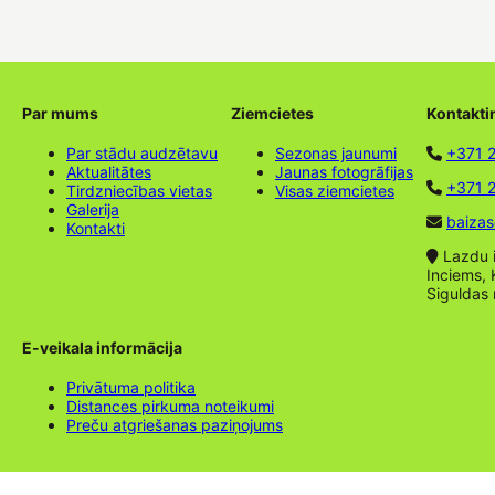
Par mums
Ziemcietes
Kontakti
Par stādu audzētavu
Sezonas jaunumi
+371 
Aktualitātes
Jaunas fotogrāfijas
+371 2
Tirdzniecības vietas
Visas ziemcietes
Galerija
baizas
Kontakti
Lazdu ie
Inciems, 
Siguldas
E-veikala informācija
Privātuma politika
Distances pirkuma noteikumi
Preču atgriešanas paziņojums