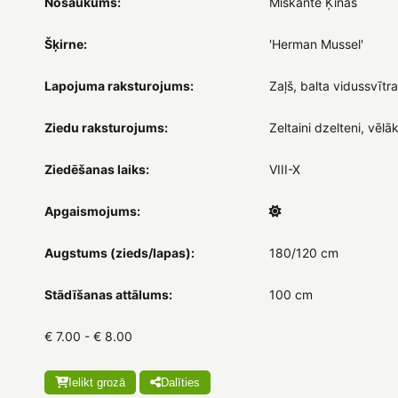
Nosaukums:
Miskante Ķīnas
Šķirne:
'Herman Mussel'
Lapojuma raksturojums:
Zaļš, balta vidussvītra
Ziedu raksturojums:
Zeltaini dzelteni, vēlā
Ziedēšanas laiks:
VIII-X
Apgaismojums:
Augstums (zieds/lapas):
180/120 cm
Stādīšanas attālums:
100 cm
€ 7.00 - € 8.00
Ielikt grozā
Dalīties