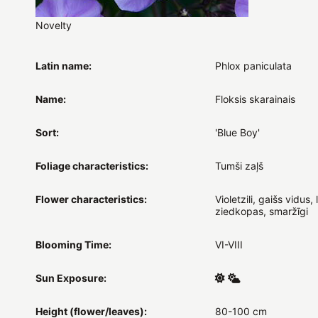
Novelty
Latin name:
Phlox paniculata
Name:
Floksis skarainais
Sort:
'Blue Boy'
Foliage characteristics:
Tumši zaļš
Flower characteristics:
Violetzili, gaišs vidus, 
ziedkopas, smaržīgi
Blooming Time:
VI-VIII
Sun Exposure:
Height (flower/leaves):
80-100 cm