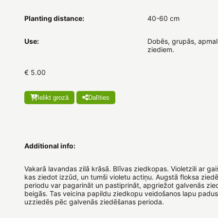
Planting distance:
40-60 cm
Use:
Dobēs, grupās, apmalē
ziediem.
€ 5.00
Ielikt grozā
Dalīties
Additional info:
Vakarā lavandas zilā krāsā. Blīvas ziedkopas. Violetzili ar gai
kas ziedot izzūd, un tumši violetu actiņu. Augstā floksa zied
periodu var pagarināt un pastiprināt, apgriežot galvenās zied
beigās. Tas veicina papildu ziedkopu veidošanos lapu padus
uzziedēs pēc galvenās ziedēšanas perioda.