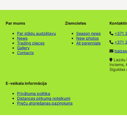
Par mums
Ziemcietes
Kontakti
Par stādu audzētavu
Season news
+371 
News
New photos
+371 2
Trading places
All perennials
Gallery
baizas
Contacts
Lazdu ie
Inciems, 
Siguldas
E-veikala informācija
Privātuma politika
Distances pirkuma noteikumi
Preču atgriešanas paziņojums