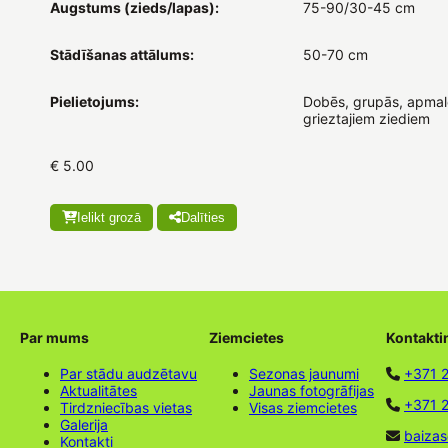
Augstums (zieds/lapas):
75-90/30-45 cm
Stādīšanas attālums:
50-70 cm
Pielietojums:
Dobēs, grupās, apmal
grieztajiem ziediem
€ 5.00
Ielikt grozā
Dalīties
Par mums
Ziemcietes
Kontakti
Par stādu audzētavu
Sezonas jaunumi
+371 
Aktualitātes
Jaunas fotogrāfijas
+371 2
Tirdzniecības vietas
Visas ziemcietes
Galerija
baizas
Kontakti