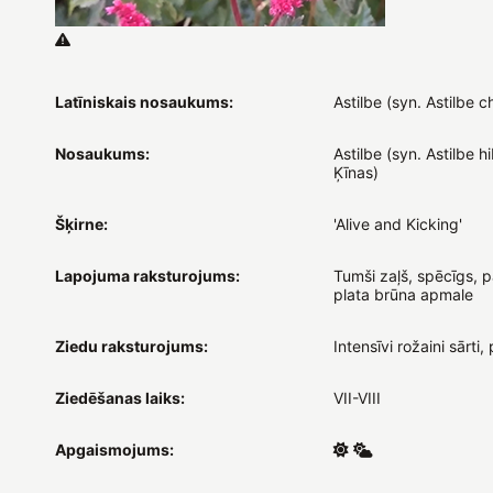
Latīniskais nosaukums:
Astilbe (syn. Astilbe c
Nosaukums:
Astilbe (syn. Astilbe hi
Ķīnas)
Šķirne:
'Alive and Kicking'
Lapojuma raksturojums:
Tumši zaļš, spēcīgs, p
plata brūna apmale
Ziedu raksturojums:
Intensīvi rožaini sārti,
Ziedēšanas laiks:
VII-VIII
Apgaismojums: