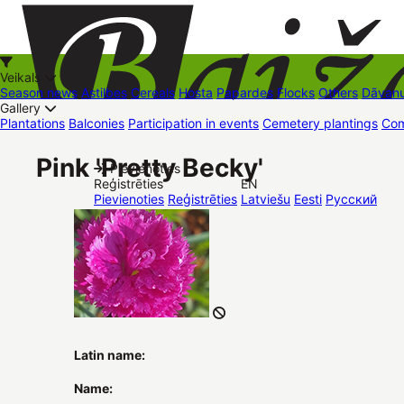
Veikals
Season news
Astilbes
Cereals
Hosta
Papardes
Flocks
Others
Dāvanu
Gallery
Plantations
Balconies
Participation in events
Cemetery plantings
Com
+37126545879
baizas@baizas.lv
Pink 'Pretty Becky'
Pievienoties /
Reģistrēties
EN
Stādu grozs
Pievienoties
Reģistrēties
Latviešu
Eesti
Русский
Latin name:
Name: