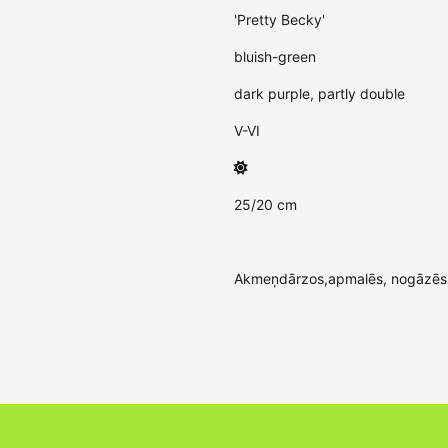
'Pretty Becky'
bluish-green
dark purple, partly double
V-VI
25/20 cm
Akmeņdārzos,apmalēs, nogāzēs