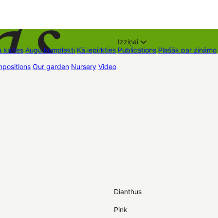
Izziņai
 kartes
Augu komplekti
Kā iepirkties
Publications
Plašāk par zināmo
positions
Our garden
Nursery
Video
Trading places
Contacts
Dāvan
Dianthus
Pink