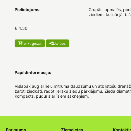
Pielietojums:
Grupās, apmalēs, podo
ziediem, kulinārijā, bi
€ 4.50
Ielikt grozā
Dalīties
Papildinformācija:
Vislabāk aug ar lielu mitruma daudzumu un atbilstošu drenāžu
zaroti ziedkāti, radot lielisku ziedu pārklājumu. Zieda diame
Kompakts, puduris ar īsiem sakneņiem.
Par mums
Ziemcietes
Kontakti