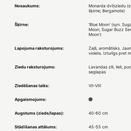
Nosaukums:
Monarda dvīņziedu (s
šķirne; Bergamote)
Šķirne:
'Blue Moon' (syn. Sug
Moon; Sugar Buzz Seri
Moon')
Lapojuma raksturojums:
Zaļš, aromātisks. Jaun
violets. Izturīgs pret m
Ziedu raksturojums:
Lavandas zili, lieli, p
seglapas
Ziedēšanas laiks:
VII-VIII
Apgaismojums:
Augstums (zieds/lapas):
40-60 cm
Stādīšanas attālums:
45-55 cm