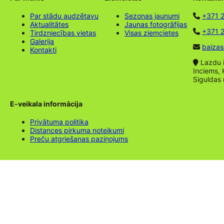
Par stādu audzētavu
Sezonas jaunumi
+371 
Aktualitātes
Jaunas fotogrāfijas
+371 2
Tirdzniecības vietas
Visas ziemcietes
Galerija
baizas
Kontakti
Lazdu ie
Inciems, 
Siguldas
E-veikala informācija
Privātuma politika
Distances pirkuma noteikumi
Preču atgriešanas paziņojums