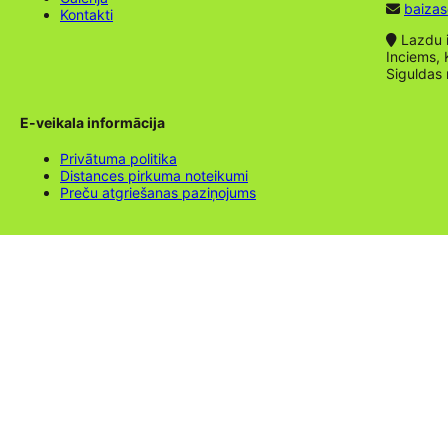
baizas
Kontakti
Lazdu ie
Inciems, 
Siguldas
E-veikala informācija
Privātuma politika
Distances pirkuma noteikumi
Preču atgriešanas paziņojums