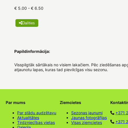
€ 5.00 - € 6.50
Dalīties
Papildinformācija:
Visspilgtāk sārtākais no visiem lakačiem. Pēc ziedēšanas apgr
atjaunotu lapas, kuras tad pievilcīgas visu sezonu.
Par mums
Ziemcietes
Kontakti
Par stādu audzētavu
Sezonas jaunumi
+371 
Aktualitātes
Jaunas fotogrāfijas
+371 2
Tirdzniecības vietas
Visas ziemcietes
Galerija