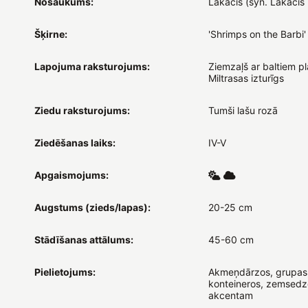
Nosaukums:
Lakacis (syn. Lakacis 
Šķirne:
'Shrimps on the Barbi'
Lapojuma raksturojums:
Ziemzaļš ar baltiem p
Miltrasas izturīgs
Ziedu raksturojums:
Tumši lašu rozā
Ziedēšanas laiks:
IV-V
Apgaismojums:
Augstums (zieds/lapas):
20-25 cm
Stādīšanas attālums:
45-60 cm
Pielietojums:
Akmeņdārzos, grupas
konteineros, zemsedzē
akcentam