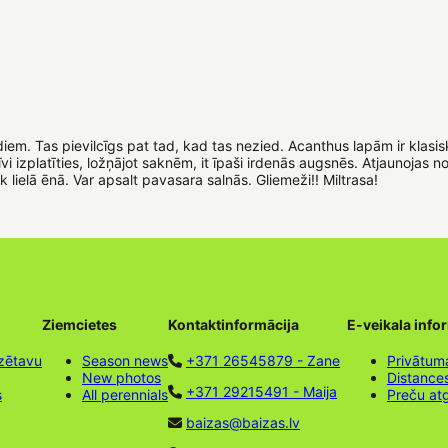
m. Tas pievilcīgs pat tad, kad tas nezied. Acanthus lapām ir klasisk
vi izplatīties, ložņājot saknēm, it īpaši irdenās augsnēs. Atjaunojas
 lielā ēnā. Var apsalt pavasara salnās. Gliemeži!! Miltrasa!
Ziemcietes
Kontaktinformācija
E-veikala info
zētavu
Season news
+371 26545879 - Zane
Privātuma
New photos
Distance
+371 29215491 - Maija
s
All perennials
Preču at
baizas@baizas.lv