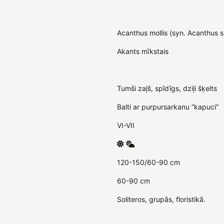
Acanthus mollis (syn. Acanthus s
Akants mīkstais
Tumši zaļš, spīdīgs, dziļi šķelts
Balti ar purpursarkanu “kapuci”
VI-VII
120-150/60-90 cm
60-90 cm
Soliteros, grupās, floristikā.