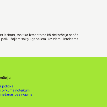
s izskats, tas tika izmantotss kā dekorācija senās
 no palikušajiem sakņu gabaliem. Uz ziemu ieteicams
rmācija
 politika
s pirkuma noteikumi
griešanas paziņojums