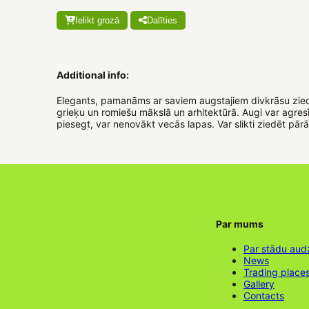
Ielikt grozā
Dalīties
Additional info:
Elegants, pamanāms ar saviem augstajiem divkrāsu ziedie
grieķu un romiešu mākslā un arhitektūrā. Augi var agresī
piesegt, var nenovākt vecās lapas. Var slikti ziedēt pārāk
Par mums
Par stādu aud
News
Trading place
Gallery
Contacts