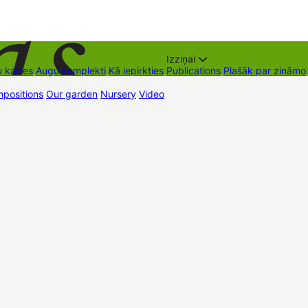
Izziņai
 kartes
Augu komplekti
Kā iepirkties
Publications
Plašāk par zināmo
positions
Our garden
Nursery
Video
Trading places
Contacts
Dāvan