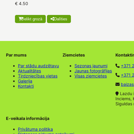
€ 4.50
Ielikt grozā
Dalīties
Par mums
Ziemcietes
Kontakti
Par stādu audzētavu
Sezonas jaunumi
+371 
Aktualitātes
Jaunas fotogrāfijas
+371 2
Tirdzniecības vietas
Visas ziemcietes
Galerija
baizas
Kontakti
Lazdu ie
Inciems, 
Siguldas
E-veikala informācija
Privātuma politika