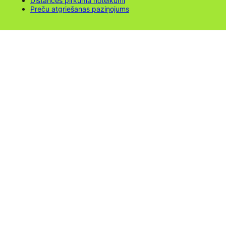
Distances pirkuma noteikumi
Preču atgriešanas paziņojums