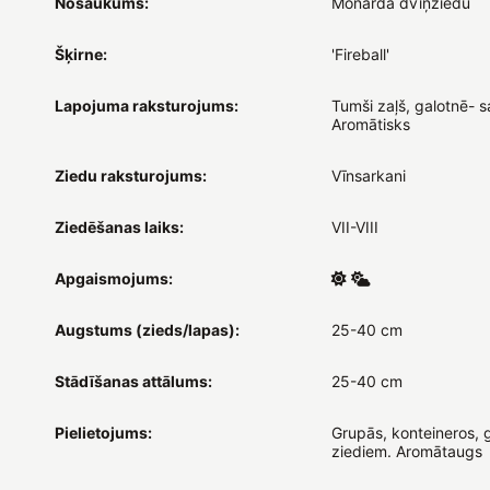
Nosaukums:
Monarda dvīņziedu
Šķirne:
'Fireball'
Lapojuma raksturojums:
Tumši zaļš, galotnē- 
Aromātisks
Ziedu raksturojums:
Vīnsarkani
Ziedēšanas laiks:
VII-VIII
Apgaismojums:
Augstums (zieds/lapas):
25-40 cm
Stādīšanas attālums:
25-40 cm
Pielietojums:
Grupās, konteineros, 
ziediem. Aromātaugs