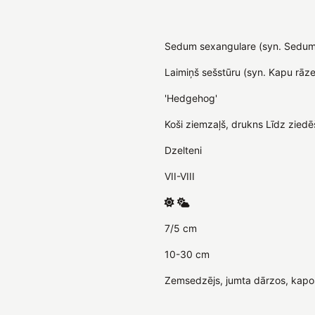
Sedum sexangulare (syn. Sedum t
Laimiņš sešstūru (syn. Kapu rāze
'Hedgehog'
Koši ziemzaļš, drukns Līdz ziedē
Dzelteni
VII-VIII
7/5 cm
10-30 cm
Zemsedzējs, jumta dārzos, kapo