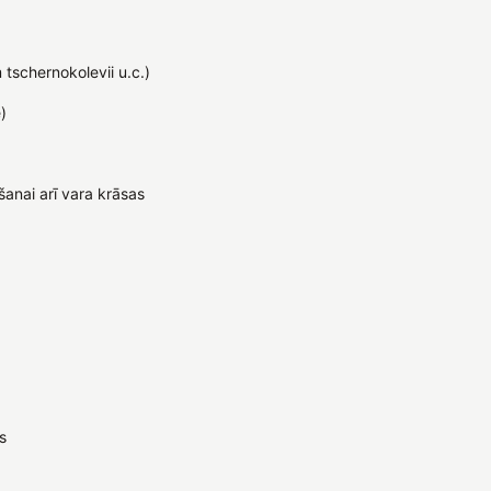
schernokolevii u.c.)
)
šanai arī vara krāsas
s