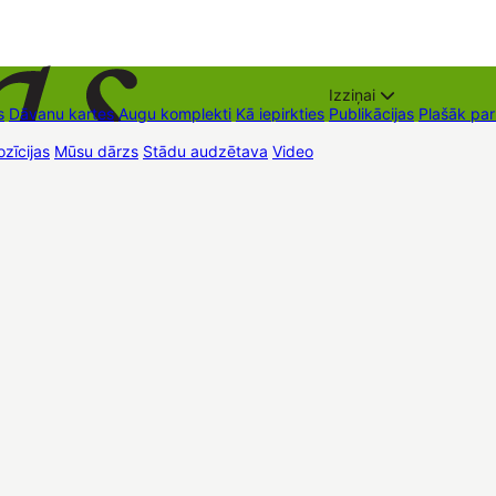
Izziņai
s
Dāvanu kartes
Augu komplekti
Kā iepirkties
Publikācijas
Plašāk pa
zīcijas
Mūsu dārzs
Stādu audzētava
Video
Tirdzniecības vietas
Kon