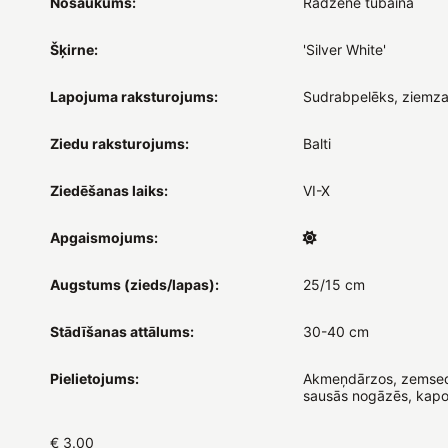
Nosaukums:
Radzene tūbainā
Šķirne:
'Silver White'
Lapojuma raksturojums:
Sudrabpelēks, ziemza
Ziedu raksturojums:
Balti
Ziedēšanas laiks:
VI-X
Apgaismojums:
Augstums (zieds/lapas):
25/15 cm
Stādīšanas attālums:
30-40 cm
Pielietojums:
Akmeņdārzos, zemsed
sausās nogāzēs, kap
€ 3.00