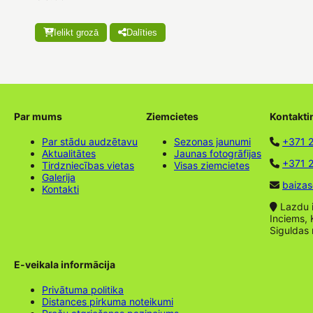
Ielikt grozā
Dalīties
Par mums
Ziemcietes
Kontakti
Par stādu audzētavu
Sezonas jaunumi
+371 
Aktualitātes
Jaunas fotogrāfijas
+371 2
Tirdzniecības vietas
Visas ziemcietes
Galerija
baizas
Kontakti
Lazdu ie
Inciems, 
Siguldas
E-veikala informācija
Privātuma politika
Distances pirkuma noteikumi