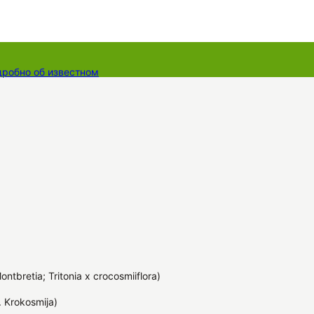
дробно об известном
ты
Dāvanu kartes
Augu komplekti
ntbretia; Tritonia x crocosmiiflora)
 Krokosmija)