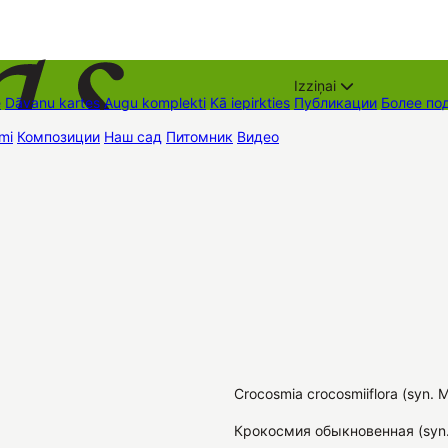
Izziņai
е
Dāvanu kartes
Augu komplekti
Kā iepirkties
Публикации
Более по
mi
Композиции
Наш сад
Питомник
Видео
Торговые места
Контак
Crocosmia crocosmiiflora (syn. Mo
Крокосмия обыкновенная (syn.