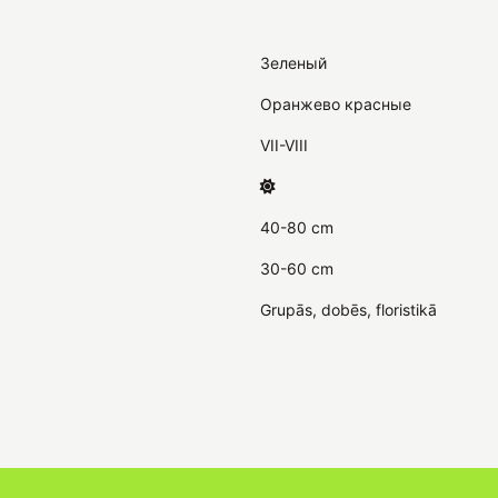
Зеленый
Оранжево красные
VII-VIII
40-80 cm
30-60 cm
Grupās, dobēs, floristikā