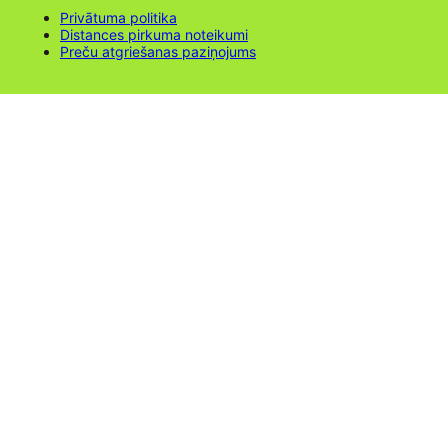
Privātuma politika
Distances pirkuma noteikumi
Preču atgriešanas paziņojums