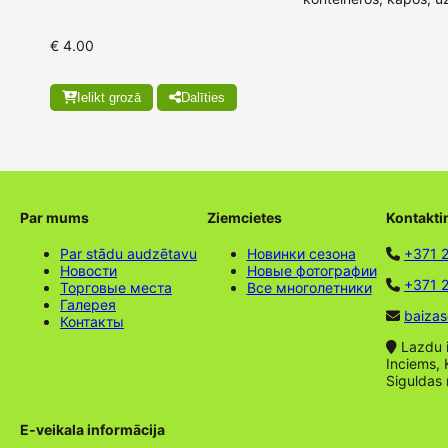
€ 4.00
Ielikt grozā
Dalīties
Par mums
Ziemcietes
Kontakti
Par stādu audzētavu
Новинки сезона
+371 
Новости
Новые фотографии
+371 2
Торговые места
Все многолетники
Галерея
baizas
Контакты
Lazdu ie
Inciems, 
Siguldas
E-veikala informācija