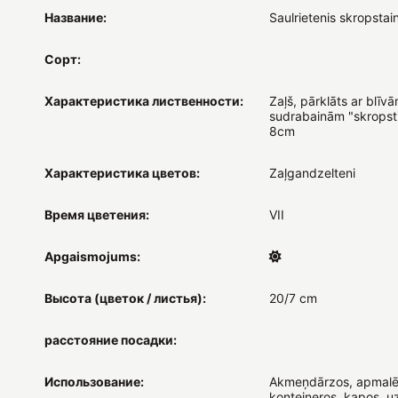
Название:
Saulrietenis skropstai
Сорт:
Характеристика лиственности:
Zaļš, pārklāts ar blīv
sudrabainām "skropst
8cm
Характеристика цветов:
Zaļgandzelteni
Время цветения:
VII
Apgaismojums:
Высота (цветок / листья):
20/7 cm
расстояние посадки:
Использование:
Akmeņdārzos, apmalē
konteineros, kapos, u